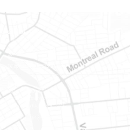
Gatineau
100-200, rue Montcalm
Gatineau (Québec)
J8Y 3B5
Téléphone : 819-778-2428
Ottawa
400-1420, place Blair Towers
Ottawa (Ontario) K1J 9L8
(Adjacent à l’autoroute 174)
Téléphone : 613-745-8387