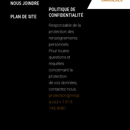
NOUS JOINDRE
POLITIQUE DE
CONFIDENTIALITÉ
PLAN DE SITE
Responsable de la
protection des
renseignements
personnels
Pour toutes
questions et
requêtes
concernant la
protection
de vos données,
contactez-nous.
protection@mlcp
a.ca
/
+ 1 613-
745-8387