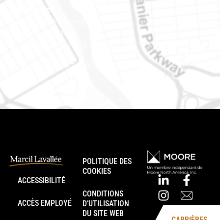
Est ontarien
888, rue Notre-Dame
Case postale 101
Embrun (Ontario) K0A 1W1
Téléphone : 613-745-8387
POLITIQUE DES
COOKIES
ACCESSIBILITÉ
CONDITIONS
ACCÈS EMPLOYÉ
D’UTILISATION
DU SITE WEB
CARRIÈRES