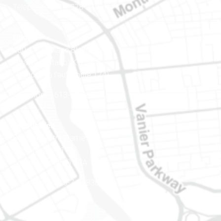
Téléphone : 819-778-2428
Ottawa
400-1420, place Blair Towers
Ottawa (Ontario) K1J 9L8
(Adjacent à l’autoroute 174)
Téléphone : 613-745-8387
Est ontarien
888, rue Notre-Dame
Case postale 101
Embrun (Ontario) K0A 1W1
Téléphone : 613-745-8387