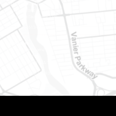
400-1420, place Blair Towers
Ottawa (Ontario) K1J 9L8
(Adjacent à l’autoroute 174)
Téléphone : 613-745-8387
Est ontarien
888, rue Notre-Dame
Case postale 101
Embrun (Ontario) K0A 1W1
Téléphone : 613-745-8387