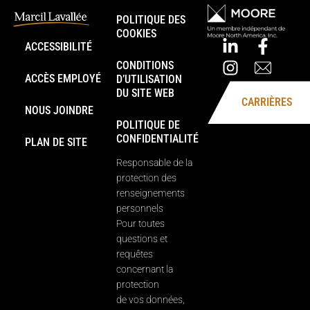
POLITIQUE DES
COOKIES
ACCESSIBILITÉ
CONDITIONS
ACCÈS EMPLOYÉ
D’UTILISATION
DU SITE WEB
CARRIÈRES
NOUS JOINDRE
POLITIQUE DE
CONFIDENTIALITÉ
PLAN DE SITE
Responsable de la
protection des
renseignements
personnels
Pour toutes
questions et
requêtes
concernant la
protection
de vos données,