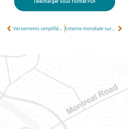
Télécharger sous format PDF
Versements simplifiés si vous avez les fonds requis
Entente mondiale sur la déclaration des comptes de banque étrangers
Gatineau
100-200, rue Montcalm
Gatineau (Québec)
J8Y 3B5
Téléphone : 819-778-2428
Ottawa