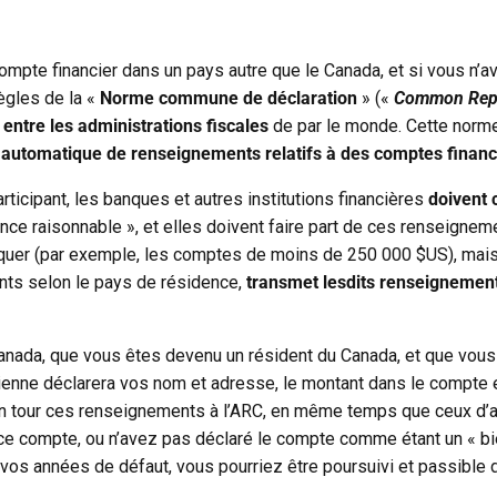
mpte financier dans un pays autre que le Canada, et si vous n’a
ègles de la «
Norme commune de déclaration
» («
Common Repo
entre les administrations fiscales
de par le monde. Cette norme
automatique de renseignements relatifs à des comptes financi
icipant, les banques et autres institutions financières
doivent 
ce raisonnable », et elles doivent faire part de ces renseigneme
er (par exemple, les comptes de moins de 250 000 $US), mais le
nts selon le pays de résidence,
transmet lesdits renseigneme
anada, que vous êtes devenu un résident du Canada, et que vous
nne déclarera vos nom et adresse, le montant dans le compte et 
n tour ces renseignements à l’ARC, en même temps que ceux d’au
 ce compte, ou n’avez pas déclaré le compte comme étant un « bi
s vos années de défaut, vous pourriez être poursuivi et passible 