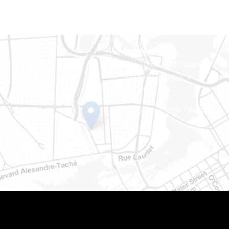
Gatineau
100-200, rue Montcalm
Gatineau (Québec)
J8Y 3B5
Téléphone : 819-778-2428