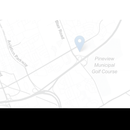
ien
 Notre-Dame
tale 101
Ontario) K0A 1W1
e : 613-745-8387