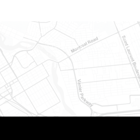
Ottawa
Est ontar
400-1420, place Blair Towers
888, rue
Ottawa (Ontario) K1J 9L8
Case pos
(Adjacent à l’autoroute 174)
Embrun (
Téléphone : 613-745-8387
Téléphon