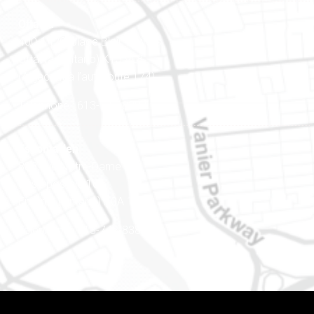
Ottawa
400-1420, place Blair Towers
Ottawa (Ontario) K1J 9L8
(Adjacent à l’autoroute 174)
Téléphone : 613-745-8387
Est ontarien
888, rue Notre-Dame
Case postale 101
Embrun (Ontario) K0A 1W1
Téléphone : 613-745-8387