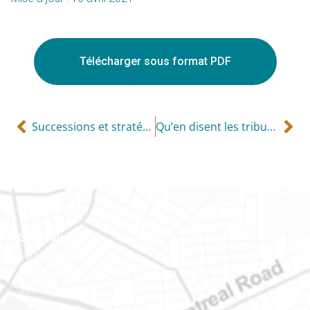
Télécharger sous format PDF
Successions et stratégie du « pipeline »
Qu’en disent les tribunaux?
Gatineau
100-200, rue Montcalm
Gatineau (Québec)
J8Y 3B5