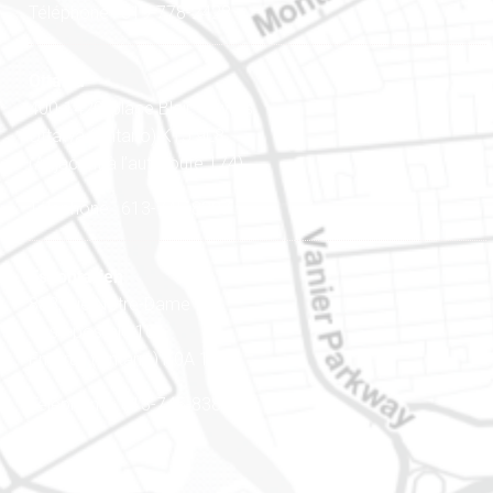
Téléphone : 819-778-2428
Ottawa
400-1420, place Blair Towers
Ottawa (Ontario) K1J 9L8
(Adjacent à l’autoroute 174)
Téléphone : 613-745-8387
Est ontarien
888, rue Notre-Dame
Case postale 101
Embrun (Ontario) K0A 1W1
Téléphone : 613-745-8387