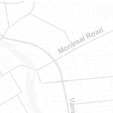
Gatineau
100-200, rue Montcalm
Gatineau (Québec)
J8Y 3B5
Téléphone : 819-778-2428
Ottawa
400-1420, place Blair Towers
Ottawa (Ontario) K1J 9L8
(Adjacent à l’autoroute 174)
Téléphone : 613-745-8387
Est ontarien