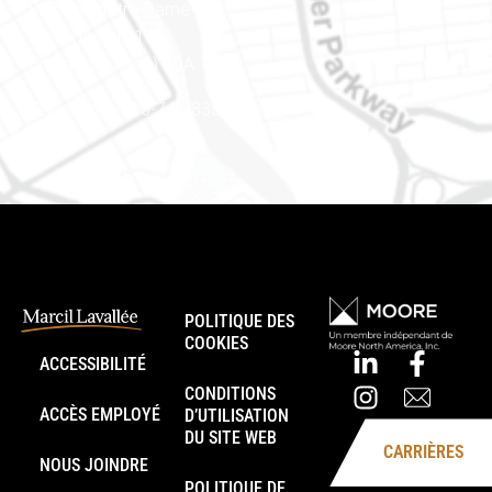
888, rue Notre-Dame
Case postale 101
Embrun (Ontario) K0A 1W1
Téléphone : 613-745-8387
POLITIQUE DES
COOKIES
ACCESSIBILITÉ
CONDITIONS
ACCÈS EMPLOYÉ
D’UTILISATION
DU SITE WEB
CARRIÈRES
NOUS JOINDRE
POLITIQUE DE