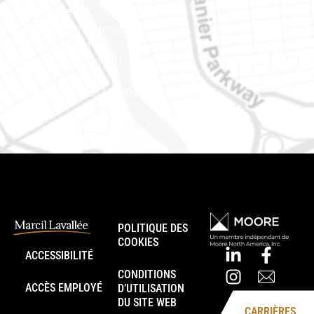
Est ontarien
888, rue Notre-Dame
Case postale 101
Embrun (Ontario) K0A 1W1
Téléphone : 613-745-8387
POLITIQUE DES
COOKIES
ACCESSIBILITÉ
CONDITIONS
ACCÈS EMPLOYÉ
D’UTILISATION
DU SITE WEB
CARRIÈRES