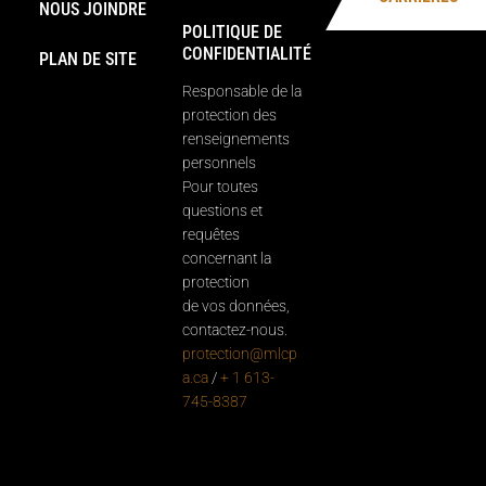
NOUS JOINDRE
POLITIQUE DE
CONFIDENTIALITÉ
PLAN DE SITE
Responsable de la
protection des
renseignements
personnels
Pour toutes
questions et
requêtes
concernant la
protection
de vos données,
contactez-nous.
protection@mlcp
a.ca
/
+ 1 613-
745-8387