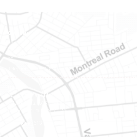
Gatineau
100-200, rue Montcalm
Gatineau (Québec)
J8Y 3B5
Téléphone : 819-778-2428
Ottawa
400-1420, place Blair Towers
Ottawa (Ontario) K1J 9L8
(Adjacent à l’autoroute 174)
Téléphone : 613-745-8387